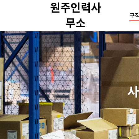
원주인력사
구직
무소
사