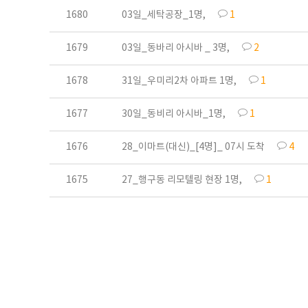
1680
03일_세탁공장_1명,
1
1679
03일_동바리 아시바 _ 3명,
2
1678
31일_우미리2차 아파트 1명,
1
1677
30일_동비리 아시바_1명,
1
1676
28_이마트(대신)_[4명]_ 07시 도착
4
1675
27_행구동 리모텔링 현장 1명,
1