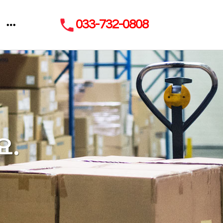
local_phone
033-732-0808
요.